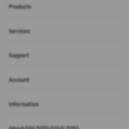
Products
Buka
Services
Buka
Support
Buka
Account
Buka
Information
Buka
About EDCTOTO SITUS TOTO