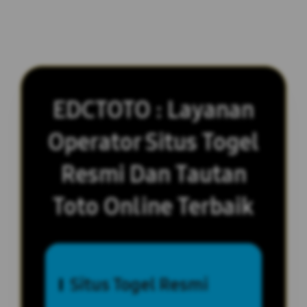
EDCTOTO : Layanan
Operator Situs Togel
Resmi Dan Tautan
Toto Online Terbaik
Situs Togel Resmi