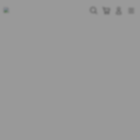
Skip
to
Cari
Troli
Login
Navigation
content