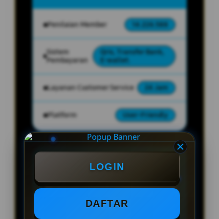
Penilaian Member
14.226.588
Sistem
Qris, Transfer Bank,
Pembayaran
E-wallet.
Layanan Customer Service
24 Jam
Platform
User-Friendly
SPESIAL OFFER!
LOGIN
BONUS NEW MEMBER
DAFTAR
Min Depo Rp. 5.000